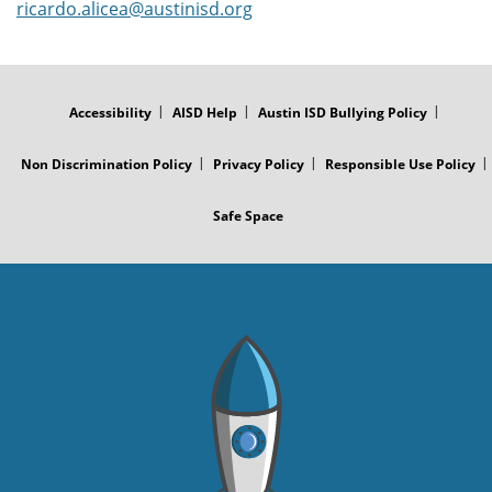
ricardo.alicea@austinisd.org
FOOTER
MENU
Accessibility
AISD Help
Austin ISD Bullying Policy
Non Discrimination Policy
Privacy Policy
Responsible Use Policy
Safe Space