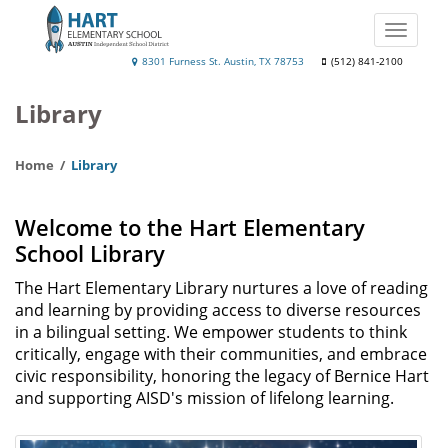
Skip
to
Toggle
main
naviga
Hart
8301 Furness St. Austin, TX 78753
(512) 841-2100
content
Elementary
Library
Home
Library
Welcome to the Hart Elementary
School Library
The Hart Elementary Library nurtures a love of reading
and learning by providing access to diverse resources
in a bilingual setting. We empower students to think
critically, engage with their communities, and embrace
civic responsibility, honoring the legacy of Bernice Hart
and supporting AISD's mission of lifelong learning.